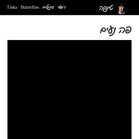
Ski
טינקה
ראשי
סינגלים
Butterflies
Tinka
t
conten
פה נעים