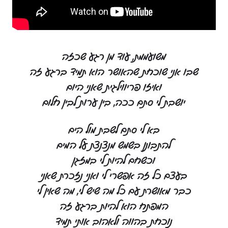
משועממת, עוד מן רגע שכזה
שבו אני שוכחת שהאושר הוא תמיד ברגע זה
ואיזו פריווילגית שאני היום
יושבת לי סתם ככה, בין ערות לבין חלום
בא לי סתם לשבת מול הים
להתבונן בשמש מנצנצת על המים
וכשחם להיות לי במזגן
בעצם כל זה אפשרי לי ואני נזכרת שאני
כבר מאושרת עם כל מה שיש לי, מה שאין לי
המפתח הוא להיות ברגע זה
נוכחת בהווה ולאהוב אותי תמיד